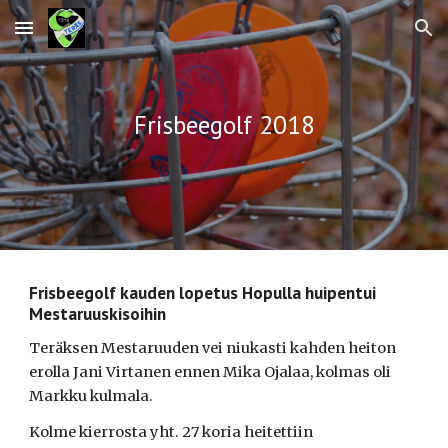
Skip to main content
Skip to navigation
Frisbeegolf 2018
Frisbeegolf kauden lopetus Hopulla huipentui 
Mestaruuskisoihin
Teräksen Mestaruuden vei niukasti kahden heiton 
erolla Jani Virtanen ennen Mika Ojalaa, kolmas oli 
Markku kulmala.
Kolme kierrosta yht. 27 koria heitettiin