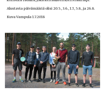
koriselta radalta, joka kertaalleen kierretään läpi.
Alustavia päivämääriä olisi 20.5., 3.6., 1.7., 5.8., ja 26.8.
Kuva Vampula 1.7.2018