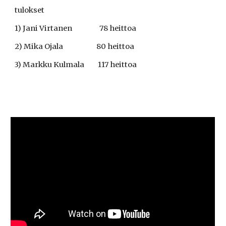
tulokset
1) Jani Virtanen                  78 heittoa
2) Mika Ojala                      80 heittoa
3) Markku Kulmala         117 heittoa     