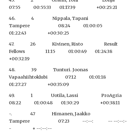
45.                 2                    Grahn, Toni                          Lohja                                    
07:55              00:55:33         01:17:39                       +00:25:21
46.                 4                    Nippala, Tapani                     
Tampere                               08:24              01:00:05         
01:22:43                       +00:30:25
47.                 26                  Kivinen, Risto                       Result 
Fellows                      11:15              01:00:49         01:24:38                       
+00:32:19
48.                 39                  Tunturi. Joonas                     
Vapaahiihtoklubi                   07:12              01:01:18         
01:27:27                       +00:35:09
49.                 1                    Uotila, Lassi                         ProAgria                               
08:22              01:00:48         01:30:29                       +00:38:11
-.                    47                  Himanen, Jaakko                   
Tampere                               07:23              --:--:                -- --:--:-
-                       + --:--:--