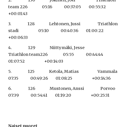
2.                   130                 Jokinen, Joel                        Triathlon 
team 226                 05:16              00:37:05         00:55:32                       
+00:01:43
3.                   128                 Lehtonen, Jussi                    Triathlon 
stadi                       05:10              00:40:36         01:00:22                       
+00:06:33
4.                   129                 Niittymäki, Jesse                   
Triathlon team226                  05:55              00:44:44         
01:07:52                       +00:14:03
5.                   125                 Ketola, Matias                      Vammala                              
07:35              00:49:26         01:08:25                       +00:14:36
6.                   126                 Mustonen, Anssi                   Porvoo                                 
07:39              00:54:41         01:19:20                       +00:25:31
Naiset nuoret