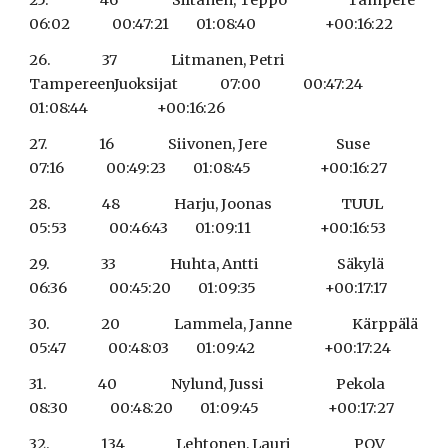
25.                 46                  Siltanen, Teppo                    Tampere                               
06:02              00:47:21         01:08:40                       +00:16:22
26.                 37                  Litmanen, Petri                      
TampereenJuoksijat              07:00              00:47:24         
01:08:44                       +00:16:26
27.                 16                  Siivonen, Jere                       Suse                                    
07:16              00:49:23         01:08:45                       +00:16:27
28.                 48                  Harju, Joonas                       TUUL                                    
05:53              00:46:43         01:09:11                       +00:16:53
29.                 33                  Huhta, Antti                          Säkylä                                  
06:36              00:45:20         01:09:35                       +00:17:17
30.                 20                  Lammela, Janne                    Kärppälä                              
05:47              00:48:03         01:09:42                       +00:17:24
31.                 40                  Nylund, Jussi                        Pekola                                  
08:30              00:48:20         01:09:45                       +00:17:27
32.                 134                 Lehtonen, Lauri                     POV                                     