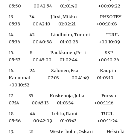
05:50              00:42:54         01:01:40                       +00:09:22
13.                 34                  Järvi, Mikko                          PHSOTEY                            
05:38              00:42:10         01:02:21                       +00:10:03
14.                 42                  Lindholm, Tommi                  TUUL                                    
05:36              00:40:58         01:02:28                       +00:10:09
15.                 8                    Paukkunen,Petri                    SSP                                     
05:57              00:45:00         01:02:44                       +00:10:26
16.                 24                  Salonen, Esa                        Kaupin 
Kanuunat                   07:03              00:41:49         01:03:10                       
+00:10:52
17.                 35                  Koskenoja, Juha                   Forssa                                 
07:14              00:45:13         01:03:34                       +00:11:16
18.                 44                  Lehto, Rami                          TUUL                                    
05:56              00:42:09         01:03:43                       +00:11:24
19.                 21                  Westerholm, Oskari               Helsinki 