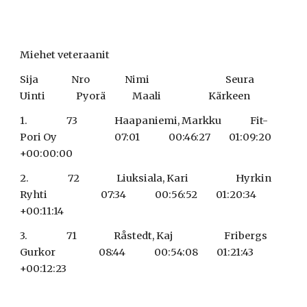
Miehet veteraanit
Sija                Nro                 Nimi                                     Seura                                   
Uinti               Pyorä             Maali                       Kärkeen
1.                   73                  Haapaniemi, Markku              Fit-
Pori Oy                            07:01              00:46:27         01:09:20                       
+00:00:00
2.                   72                  Liuksiala, Kari                       Hyrkin 
Ryhti                          07:34              00:56:52         01:20:34                       
+00:11:14
3.                   71                  Råstedt, Kaj                         Fribergs 
Gurkor                     08:44              00:54:08         01:21:43                       
+00:12:23