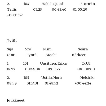
2.                   104                 Hakala, Jussi                        Stormin 
Teräs                       07:23              00:48:40         01:05:29                       
+00:11:52
Tytöt
Sija                Nro                 Nimi                                     Seura                                   
Uinti               Pyorä             Maali                       Kärkeen
1.                   101                 Uusitupa, Erika                     TuUl                                     
06:17              00:44:08         01:05:27                       +00:00:00
2.                   105                 Uotila, Nora                          Helsinki                                
09:59              01:14:31         01:49:52                       +00:44:24
Joukkueet