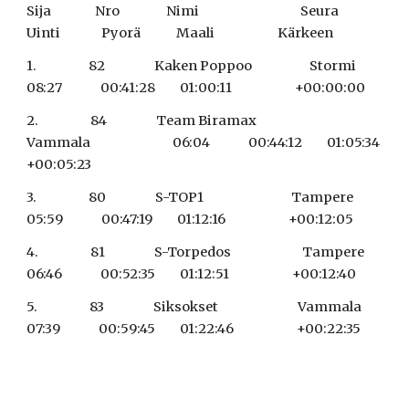
Sija                Nro                 Nimi                                     Seura                                   
Uinti               Pyorä             Maali                       Kärkeen
1.                   82                  Kaken Poppoo                     Stormi                                  
08:27              00:41:28         01:00:11                       +00:00:00
2.                   84                  Team Biramax                       
Vammala                              06:04              00:44:12         01:05:34                       
+00:05:23
3.                   80                  S-TOP1                                Tampere                               
05:59              00:47:19         01:12:16                       +00:12:05
4.                   81                  S-Torpedos                          Tampere                               
06:46              00:52:35         01:12:51                       +00:12:40
5.                   83                  Siksokset                             Vammala                              
07:39              00:59:45         01:22:46                       +00:22:35