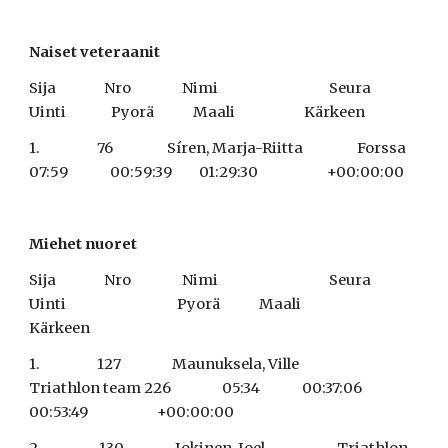
Naiset veteraanit
Sija                Nro                 Nimi                                     Seura                                   
Uinti               Pyorä             Maali                       Kärkeen
1.                   76                  Síren, Marja-Riitta                  Forssa                                 
07:59              00:59:39         01:29:30                       +00:00:00
Miehet nuoret
Sija                Nro                 Nimi                                     Seura             
Uinti                                     Pyorä             Maali                       
Kärkeen
1.                   127                 Maunuksela, Ville                  
Triathlon team 226                 05:34              00:37:06         
00:53:49                       +00:00:00