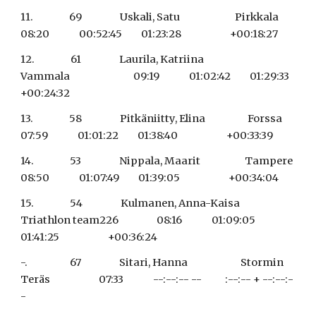
11.                 69                  Uskali, Satu                          Pirkkala                                
08:20              00:52:45         01:23:28                       +00:18:27
12.                 61                  Laurila, Katriina                     
Vammala                              09:19              01:02:42         01:29:33                       
+00:24:32
13.                 58                  Pitkäniitty, Elina                    Forssa                                 
07:59              01:01:22         01:38:40                       +00:33:39
14.                 53                  Nippala, Maarit                     Tampere                               
08:50              01:07:49         01:39:05                       +00:34:04
15.                 54                  Kulmanen, Anna-Kaisa          
Triathlon team226                  08:16              01:09:05         
01:41:25                       +00:36:24
-.                    67                  Sitari, Hanna                         Stormin 
Teräs                       07:33              --:--:-- --           :--:-- + --:--:-
-