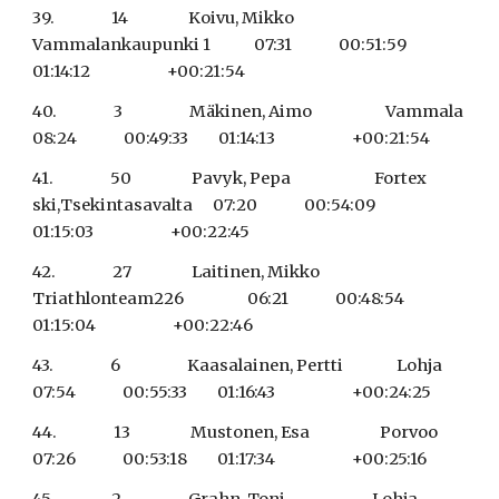
39.                 14                  Koivu, Mikko                         
Vammalankaupunki 1             07:31              00:51:59         
01:14:12                       +00:21:54
40.                 3                    Mäkinen, Aimo                      Vammala                              
08:24              00:49:33         01:14:13                       +00:21:54
41.                 50                  Pavyk, Pepa                         Fortex 
ski,Tsekintasavalta      07:20              00:54:09         
01:15:03                       +00:22:45
42.                 27                  Laitinen, Mikko                     
Triathlonteam226                   06:21              00:48:54         
01:15:04                       +00:22:46
43.                 6                    Kaasalainen, Pertti                Lohja                                    
07:54              00:55:33         01:16:43                       +00:24:25
44.                 13                  Mustonen, Esa                     Porvoo                                 
07:26              00:53:18         01:17:34                       +00:25:16