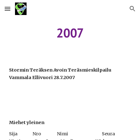
Skip to main content
Skip to navigation
2007
Stormin Teräksen Avoin Teräsmieskilpailu 
Vammala Ellivuori 28.7.2007              
Miehet yleinen
Sija                Nro                 Nimi                                    Seura                                   