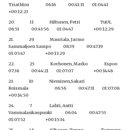
Triathlon                   06:16              00:41:31         01:04:41                       
+00:12:23
20.                 11                  Hiltunen, Petri                       TuUL                                    
06:51              00:43:56         01:04:47                       +00:12:29
21.                 29                  Mauriala, Jarmo                    
Sammaljoen Sampo              08:39              00:47:19         
01:05:47                       +00:13:29
22.                 25                  Korhonen, Marko                   Espoo                                  
07:38              00:44:21         01:07:07                       +00:14:48
23.                 10                  Nieminen,Sakari                    
Roismala                              06:56              00:47:31         01:07:08                       
+00:14:50
24.                 7                    Lahti, Antti                            
Vammalankaupunki               06:04              00:47:53         
01:07:52                       +00:15:34