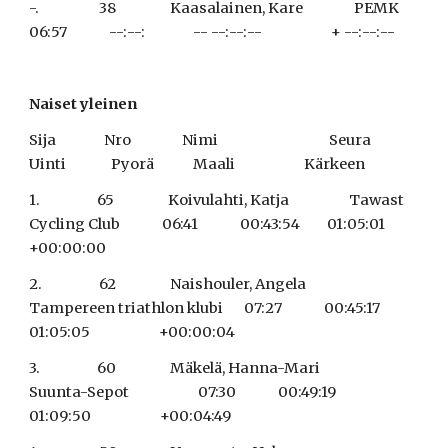
-.                    38                  Kaasalainen, Kare                 PEMK                                  
06:57              --:--:                -- --:--:--                       + --:--:--
Naiset yleinen
Sija                Nro                 Nimi                                     Seura                                   
Uinti               Pyorä             Maali                       Kärkeen
1.                   65                  Koivulahti, Katja                    Tawast 
Cycling Club              06:41              00:43:54         01:05:01                       
+00:00:00
2.                   62                  Naishouler, Angela                
Tampereen triathlon klubi       07:27              00:45:17         
01:05:05                       +00:00:04
3.                   60                  Mäkelä, Hanna-Mari               
Suunta-Sepot                       07:30              00:49:19         
01:09:50                       +00:04:49