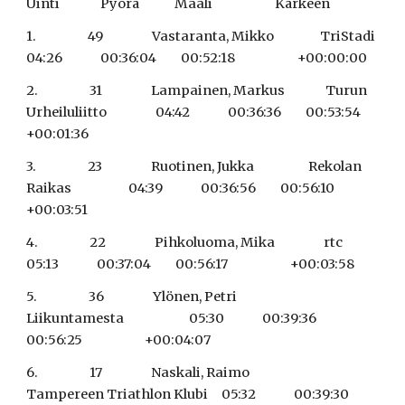
Uinti               Pyorä             Maali                       Kärkeen
1.                   49                  Vastaranta, Mikko                 TriStadi                                
04:26              00:36:04         00:52:18                       +00:00:00
2.                   31                  Lampainen, Markus               Turun 
Urheiluliitto                  04:42              00:36:36         00:53:54                       
+00:01:36
3.                   23                  Ruotinen, Jukka                    Rekolan 
Raikas                     04:39              00:36:56         00:56:10                       
+00:03:51
4.                   22                  Pihkoluoma, Mika                  rtc                                        
05:13              00:37:04         00:56:17                       +00:03:58
5.                   36                  Ylönen, Petri                         
Liikuntamesta                        05:30              00:39:36         
00:56:25                       +00:04:07
6.                   17                  Naskali, Raimo                      
Tampereen Triathlon Klubi     05:32              00:39:30         