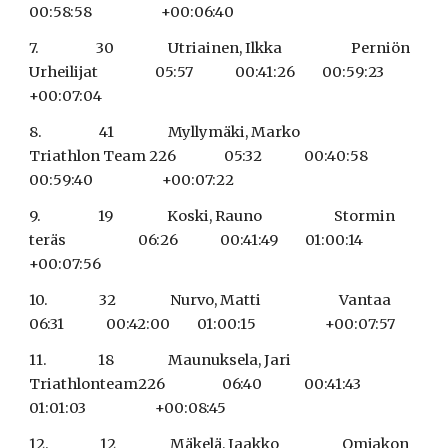
00:58:58                       +00:06:40
7.                   30                  Utriainen, Ilkka                       Perniön 
Urheilijat                   05:57              00:41:26         00:59:23                       
+00:07:04
8.                   41                  Myllymäki, Marko                  
Triathlon Team 226                05:32              00:40:58         
00:59:40                       +00:07:22
9.                   19                  Koski, Rauno                        Stormin 
teräs                        06:26              00:41:49         01:00:14                       
+00:07:56
10.                 32                  Nurvo, Matti                          Vantaa                                 
06:31              00:42:00         01:00:15                       +00:07:57
11.                 18                  Maunuksela, Jari                   
Triathlonteam226                   06:40              00:41:43         
01:01:03                       +00:08:45
12.                 12                  Mäkelä, Jaakko                     Omjakon                               