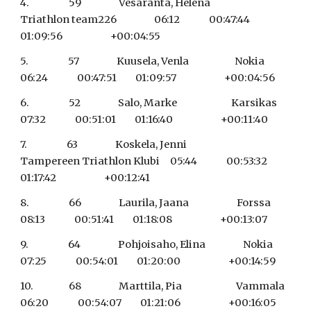
4.                   59                  Vesaranta, Helena                 
Triathlon team226                  06:12              00:47:44         
01:09:56                       +00:04:55
5.                   57                  Kuusela, Venla                      Nokia                                   
06:24              00:47:51         01:09:57                       +00:04:56
6.                   52                  Salo, Marke                          Karsikas                               
07:32              00:51:01         01:16:40                       +00:11:40
7.                   63                  Koskela, Jenni                      
Tampereen Triathlon Klubi     05:44              00:53:32         
01:17:42                       +00:12:41
8.                   66                  Laurila, Jaana                       Forssa                                 
08:13              00:51:41         01:18:08                       +00:13:07
9.                   64                  Pohjoisaho, Elina                  Nokia                                   
07:25              00:54:01         01:20:00                       +00:14:59
10.                 68                  Marttila, Pia                          Vammala                              
06:20              00:54:07         01:21:06                       +00:16:05