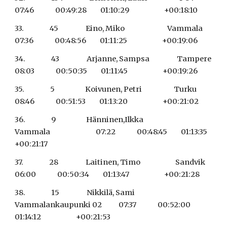
07:46              00:49:28         01:10:29                       +00:18:10
33.                 45                  Eino, Miko                            Vammala                              
07:36              00:48:56         01:11:25                       +00:19:06
34.                 43                  Arjanne, Sampsa                  Tampere                               
08:03              00:50:35         01:11:45                       +00:19:26
35.                 5                    Koivunen, Petri                     Turku                                    
08:46              00:51:53         01:13:20                       +00:21:02
36.                 9                    Hänninen,Ilkka                       
Vammala                              07:22              00:48:45         01:13:35                       
+00:21:17
37.                 28                  Laitinen, Timo                       Sandvik                                
06:00              00:50:34         01:13:47                       +00:21:28
38.                 15                  Nikkilä, Sami                         
Vammalankaupunki 02           07:37              00:52:00         
01:14:12                       +00:21:53