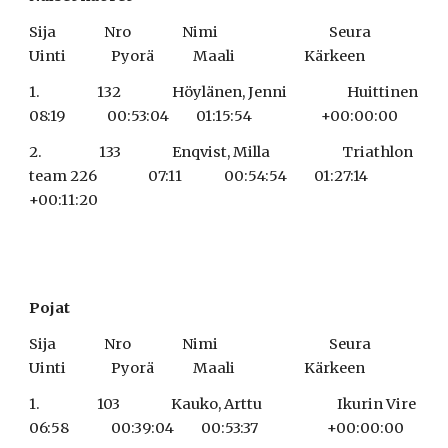
Sija                Nro                 Nimi                                     Seura                                   
Uinti               Pyorä             Maali                       Kärkeen
1.                   132                 Höylänen, Jenni                    Huittinen                               
08:19              00:53:04         01:15:54                       +00:00:00
2.                   133                 Enqvist, Milla                        Triathlon 
team 226                 07:11              00:54:54         01:27:14                       
+00:11:20
Pojat
Sija                Nro                 Nimi                                     Seura                                   
Uinti               Pyorä             Maali                       Kärkeen
1.                   103                 Kauko, Arttu                         Ikurin Vire                             
06:58              00:39:04         00:53:37                       +00:00:00