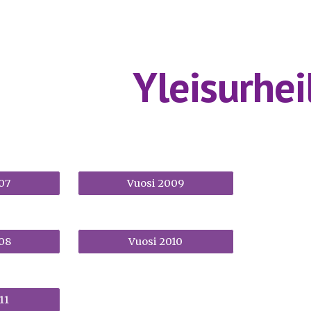
ip to main content
Skip to navigat
Yleisurhei
07
Vuosi 2009
08
Vuosi 2010
11