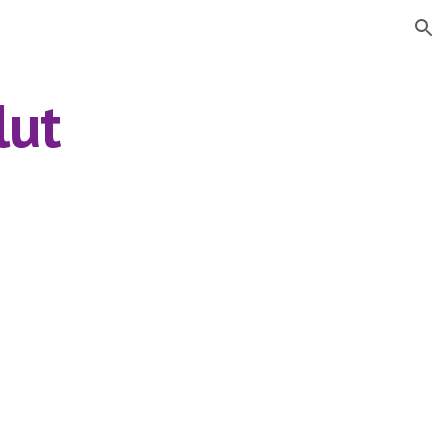
ion
lut