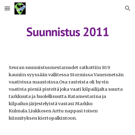
Skip to main content
Skip to navigation
Suunnistus 2011
Seuran suunnistusmestaruudet ratkottiin 10.9 
kauniin syyssään vallitessa Stormissa Vanesmetsän 
vaativissa maastoissa.Osa rasteista oli hyvin 
vaativia pieniä pisteitä joka vaati kilpailijalta suurta 
tarkkuuta ja huolellisuutta.Ratamestarina ja 
kilpailun järjestelyistä vastasi Markku 
Kulmala.Liukkosen Arttu nappasi toisen 
kiinnityksen kiertopalkintoon.