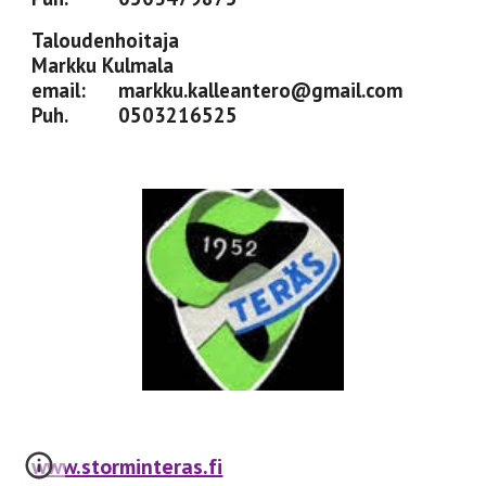
Taloudenhoitaja
Markku Kulmala
email:
markku.kalleantero@gmail.com
Puh.
0503216525
www.storminteras.fi