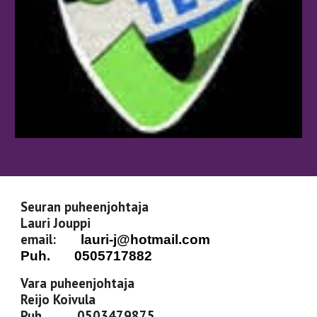
Seuran puheenjohtaja
Lauri Jouppi
m
email:
lauri-j@hotmail.com
Puh.
0505717882
Vara puheenjohtaja
Reijo Koivula
Puh.
0503479875